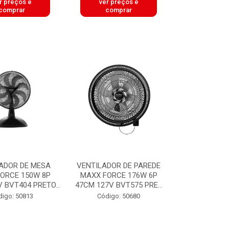
r preços e
ver preços e
comprar
comprar
ADOR DE MESA
VENTILADOR DE PAREDE
ORCE 150W 8P
MAXX FORCE 176W 6P
 BVT404 PRETO...
47CM 127V BVT575 PRE...
digo: 50813
Código: 50680