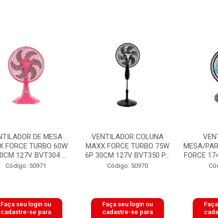
NTILADOR DE MESA
VENTILADOR COLUNA
VEN
X FORCE TURBO 60W
MAXX FORCE TURBO 75W
MESA/PAR
0CM 127V BVT304 ...
6P 30CM 127V BVT350 P...
FORCE 174
Código: 50971
Código: 50970
Có
Faça seu login ou
Faça seu login ou
Faça
cadastre-se para
cadastre-se para
cada