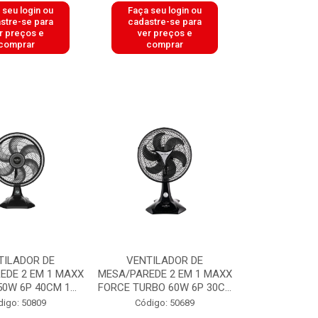
 seu login ou
Faça seu login ou
stre-se para
cadastre-se para
r preços e
ver preços e
comprar
comprar
TILADOR DE
VENTILADOR DE
EDE 2 EM 1 MAXX
MESA/PAREDE 2 EM 1 MAXX
0W 6P 40CM 1...
FORCE TURBO 60W 6P 30C...
digo: 50809
Código: 50689