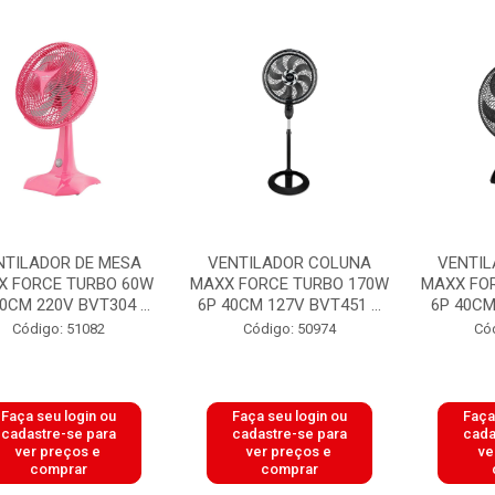
NTILADOR DE MESA
VENTILADOR COLUNA
VENTIL
X FORCE TURBO 60W
MAXX FORCE TURBO 170W
MAXX FO
0CM 220V BVT304 ...
6P 40CM 127V BVT451 ...
6P 40CM
Código: 51082
Código: 50974
Có
Faça seu login ou
Faça seu login ou
Faça
cadastre-se para
cadastre-se para
cada
ver preços e
ver preços e
ve
comprar
comprar