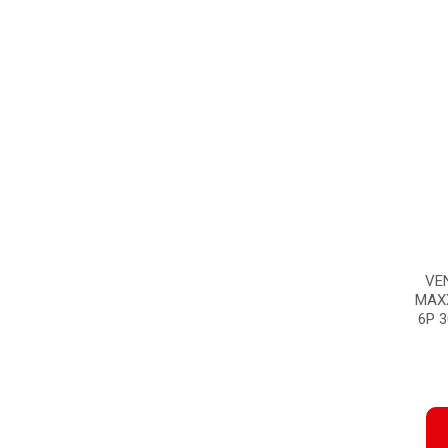
VE
MAX
6P 3