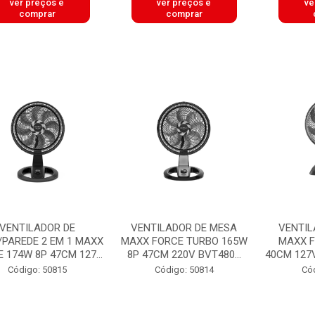
ver preços e
ver preços e
ve
comprar
comprar
VENTILADOR DE
VENTILADOR DE MESA
VENTIL
PAREDE 2 EM 1 MAXX
MAXX FORCE TURBO 165W
MAXX F
 174W 8P 47CM 127...
8P 47CM 220V BVT480...
40CM 127V
Código: 50815
Código: 50814
Có