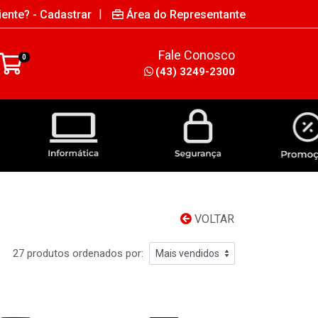
|
iente? - Cadastrar
Área do Representante
Fale Conosco
0
(43) 3249-2300
INFORMÁTICA
SEGURANÇA
VOLTAR
27 produtos ordenados por: