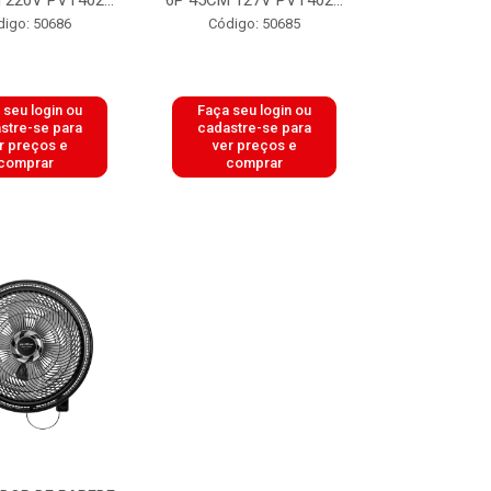
 220V PVT402...
6P 45CM 127V PVT402...
digo: 50686
Código: 50685
 seu login ou
Faça seu login ou
stre-se para
cadastre-se para
r preços e
ver preços e
comprar
comprar