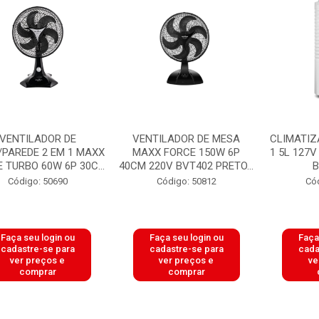
VENTILADOR DE
VENTILADOR DE MESA
CLIMATIZ
PAREDE 2 EM 1 MAXX
MAXX FORCE 150W 6P
1 5L 127
 TURBO 60W 6P 30C...
40CM 220V BVT402 PRETO...
B
Código: 50690
Código: 50812
Có
Faça seu login ou
Faça seu login ou
Faça
cadastre-se para
cadastre-se para
cada
ver preços e
ver preços e
ve
comprar
comprar