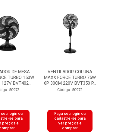
ADOR DE MESA
VENTILADOR COLUNA
RCE TURBO 150W
MAXX FORCE TURBO 75W
 127V BVT402...
6P 30CM 220V BVT350 P...
digo: 50973
Código: 50972
 seu login ou
Faça seu login ou
stre-se para
cadastre-se para
r preços e
ver preços e
comprar
comprar