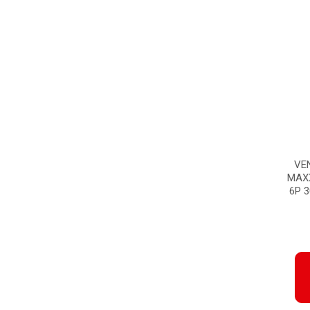
VE
MAX
6P 3