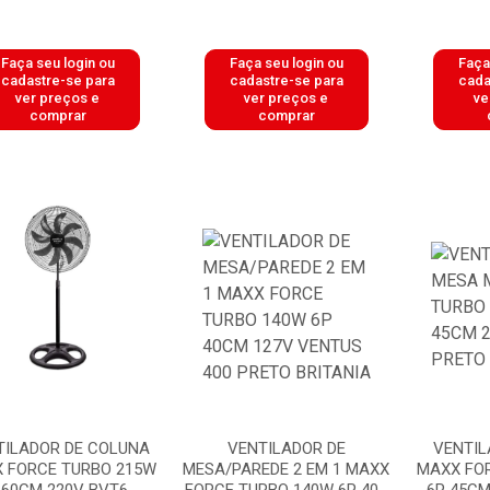
Faça seu login ou
Faça seu login ou
Faça
cadastre-se para
cadastre-se para
cada
ver preços e
ver preços e
ve
comprar
comprar
TILADOR DE COLUNA
VENTILADOR DE
VENTIL
 FORCE TURBO 215W
MESA/PAREDE 2 EM 1 MAXX
MAXX FO