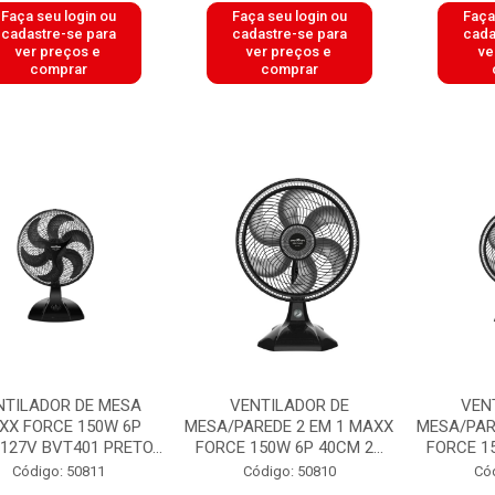
Faça seu login ou
Faça seu login ou
Faça
cadastre-se para
cadastre-se para
cada
ver preços e
ver preços e
ve
comprar
comprar
NTILADOR DE MESA
VENTILADOR DE
VEN
XX FORCE 150W 6P
MESA/PAREDE 2 EM 1 MAXX
MESA/PAR
127V BVT401 PRETO...
FORCE 150W 6P 40CM 2...
FORCE 15
Código: 50811
Código: 50810
Có