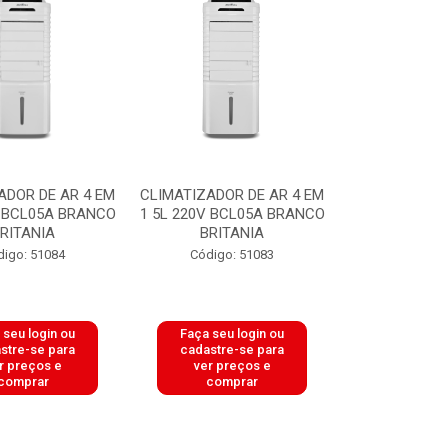
ADOR DE AR 4 EM
CLIMATIZADOR DE AR 4 EM
V BCL05A BRANCO
1 5L 220V BCL05A BRANCO
RITANIA
BRITANIA
digo: 51084
Código: 51083
 seu login ou
Faça seu login ou
stre-se para
cadastre-se para
r preços e
ver preços e
comprar
comprar