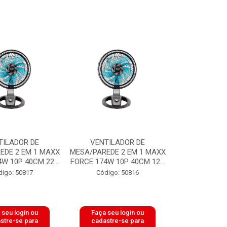
TILADOR DE
VENTILADOR DE
EDE 2 EM 1 MAXX
MESA/PAREDE 2 EM 1 MAXX
W 10P 40CM 22...
FORCE 174W 10P 40CM 12...
digo: 50817
Código: 50816
 seu login ou
Faça seu login ou
stre-se para
cadastre-se para