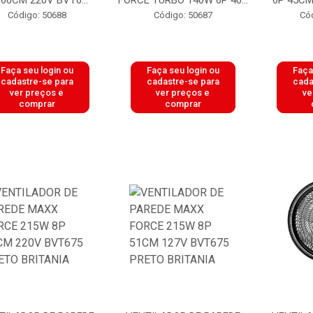
 60CM 220V BVT6...
FORCE TURBO 140W 6P 40...
6P 45CM
Código: 50688
Código: 50687
Có
Faça seu login ou
Faça seu login ou
Faça
cadastre-se para
cadastre-se para
cada
ver preços e
ver preços e
ve
comprar
comprar