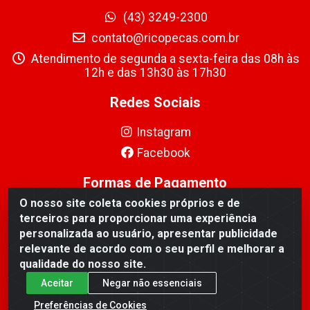
(43) 3249-2300
contato@ricopecas.com.br
Atendimento de segunda a sexta-feira das 08h às
12h e das 13h30 às 17h30
Redes Sociais
Instagram
Facebook
Formas de Pagamento
O nosso site coleta cookies próprios e de
terceiros para proporcionar uma experiência
personalizada ao usuário, apresentar publicidade
relevante de acordo com o seu perfil e melhorar a
qualidade do nosso site.
Ricopeças Comércio de componentes Eletrônicos Ltda - Rua
Alicio Francisco Mafra, 968 - Jardim Taroba, Cambé/PR - CEP
Aceitar
Negar não essenciais
86.191-390 - CNPJ 06.241.208/0001-89
Preferências de Cookies