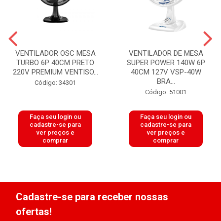
VENTILADOR OSC MESA
VENTILADOR DE MESA
TURBO 6P 40CM PRETO
SUPER POWER 140W 6P
220V PREMIUM VENTISO...
40CM 127V VSP-40W
BRA...
Código: 34301
Código: 51001
Faça seu login ou
Faça seu login ou
cadastre-se para
cadastre-se para
ver preços e
ver preços e
comprar
comprar
Cadastre-se para receber nossas
ofertas!