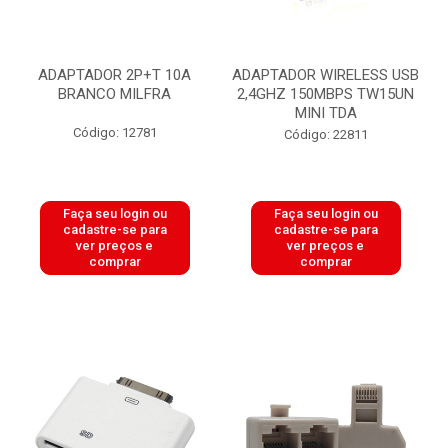
ADAPTADOR 2P+T 10A
ADAPTADOR WIRELESS USB
BRANCO MILFRA
2,4GHZ 150MBPS TW15UN
MINI TDA
Código: 12781
Código: 22811
Faça seu login ou
Faça seu login ou
cadastre-se para
cadastre-se para
ver preços e
ver preços e
comprar
comprar