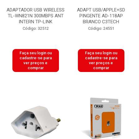
ADAPTADOR USB WIRELESS
ADAPT USB/APPLE+SD
TL-WN821N 300MBPS ANT
PINGENTE AD-118AP
INTERN TP-LINK
BRANCO C3TECH
Código: 32512
Código: 24551
Faça seu login ou
Faça seu login ou
cadastre-se para
cadastre-se para
ver preços e
ver preços e
comprar
comprar