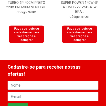
TURBO 6P 40CM PRETO
SUPER POWER 140W 6P
220V PREMIUM VENTISO...
40CM 127V VSP-40W
BRA...
Código: 34301
Código: 51001
Faça seu login ou
Faça seu login ou
cadastre-se para
cadastre-se para
ver preços e
ver preços e
comprar
comprar
Cadastre-se para receber nossas
ofertas!