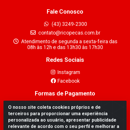
Fale Conosco
(43) 3249-2300
contato@ricopecas.com.br
Atendimento de segunda a sexta-feira das
08h às 12h e das 13h30 às 17h30
Redes Sociais
Instagram
Facebook
Formas de Pagamento
O nosso site coleta cookies próprios e de
terceiros para proporcionar uma experiência
personalizada ao usuário, apresentar publicidade
relevante de acordo com o seu perfil e melhorar a
Ricopeças Comércio de componentes Eletrônicos Ltda -