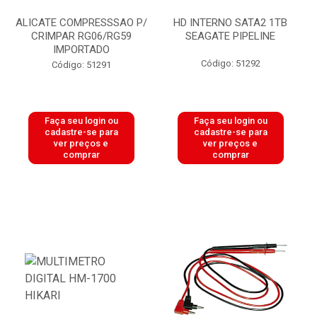
ALICATE COMPRESSSAO P/
HD INTERNO SATA2 1TB
CRIMPAR RG06/RG59
SEAGATE PIPELINE
IMPORTADO
Código: 51292
Código: 51291
Faça seu login ou
Faça seu login ou
cadastre-se para
cadastre-se para
ver preços e
ver preços e
comprar
comprar