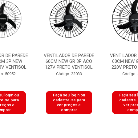
OR DE PAREDE
VENTILADOR DE PAREDE
VENTILADOR 
CM 3P NEW
60CM NEW GR 3P ACO
60CM NEW G
0V VENTISOL
127V PRETO VENTISOL
220V PRETO
o: 50952
Código: 22033
Código:
u login ou
Faça seu login ou
Faça seu 
re-se para
cadastre-se para
cadastre-
preços e
ver preços e
ver pre
mprar
comprar
comp