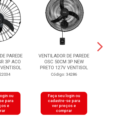
DE PAREDE
VENTILADOR DE PAREDE
VENTILADOR DE
R 3P ACO
OSC 50CM 3P NEW
TURBO 6P 50CM
 VENTISOL
PRETO 127V VENTISOL
STEEL VENT
 22034
Código: 34286
Código: 38
login ou
Faça seu login ou
Faça seu log
se para
cadastre-se para
cadastre-se 
ços e
ver preços e
ver preços
rar
comprar
comprar