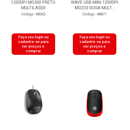
1200DPI MO300 PRETO
WAVE USB MINI 1200DPI
MULTILASER
MO233 ROSA MULT...
Código: 48063
Código: 48871
Faça seu login ou
Faça seu login ou
cadastre-se para
cadastre-se para
ver preços e
ver preços e
comprar
comprar