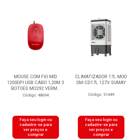
MOUSE COM FIO MID
CLIMATIZADOR 17L MOD
1200DPI USB CABO 1,20M 3
SM-CD17L 127V SUMAY
BOTOES MO292 VERM...
Código: 51449
Código: 48694
Faça seu login ou
Faça seu login ou
cadastre-se para
cadastre-se para
ver preços e
ver preços e
comprar
comprar