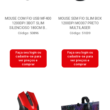
MOUSE COM FIO USB MF400
MOUSE SEM FIO SLIM BOX
1200DPI 3BOT SLIM
1200DPI MO307 PRETO
SILENCIOSO 180CM B...
MULTILASER
Código: 50896
Código: 51039
Faça seu login ou
Faça seu login ou
cadastre-se para
cadastre-se para
ver preços e
ver preços e
comprar
comprar