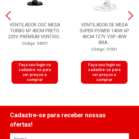
VENTILADOR OSC MESA
VENTILADOR DE MESA
TURBO 6P 40CM PRETO
SUPER POWER 140W 6P
220V PREMIUM VENTISO...
40CM 127V VSP-40W
BRA...
Código: 34301
Código: 51001
Faça seu login ou
Faça seu login ou
cadastre-se para
cadastre-se para
ver preços e
ver preços e
comprar
comprar
Cadastre-se para receber nossas
ofertas!