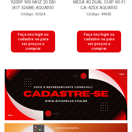
920RP 900 MHZ 20 DBI
MESA 4G DUAL CHIP WI-FI
(KIT 32688) AQUARIO
CA-42SX AQUARIO
Código: 32624
Código: 49042
Faça seu login ou
Faça seu login ou
cadastre-se para
cadastre-se para
ver preços e
ver preços e
comprar
comprar