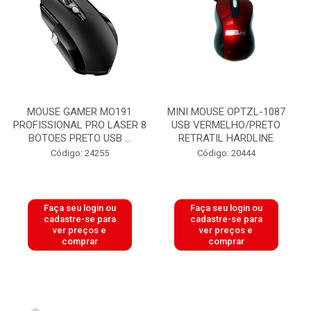
MOUSE GAMER MO191
MINI MOUSE OPTZL-1087
PROFISSIONAL PRO LASER 8
USB VERMELHO/PRETO
BOTOES PRETO USB ...
RETRATIL HARDLINE
Código: 24255
Código: 20444
Faça seu login ou
Faça seu login ou
cadastre-se para
cadastre-se para
ver preços e
ver preços e
comprar
comprar