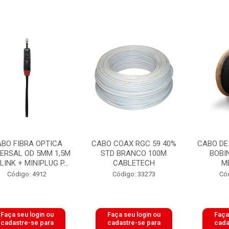
BO FIBRA OPTICA
CABO COAX RGC 59 40%
CABO DE
ERSAL OD 5MM 1,5M
STD BRANCO 100M
BOBI
INK + MINIPLUG P...
CABLETECH
M
Código: 4912
Código: 33273
Có
Faça seu login ou
Faça seu login ou
Faça
cadastre-se para
cadastre-se para
cada