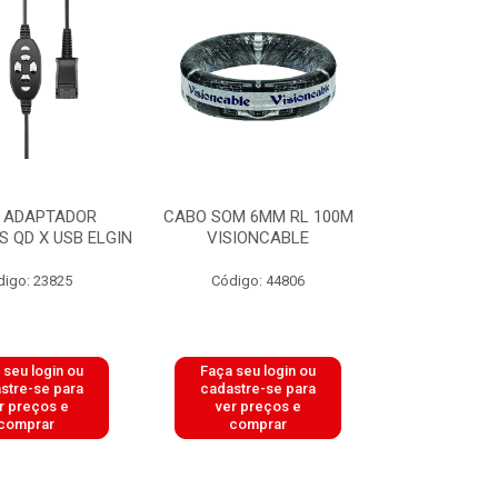
 ADAPTADOR
CABO SOM 6MM RL 100M
 QD X USB ELGIN
VISIONCABLE
digo: 23825
Código: 44806
 seu login ou
Faça seu login ou
stre-se para
cadastre-se para
r preços e
ver preços e
comprar
comprar