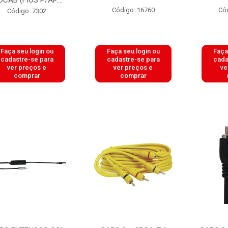
OCAB (FIOS P/AP....
Código: 16760
Có
Código: 7302
Faça seu login ou
Faça seu login ou
Faça
cadastre-se para
cadastre-se para
cada
ver preços e
ver preços e
ve
comprar
comprar