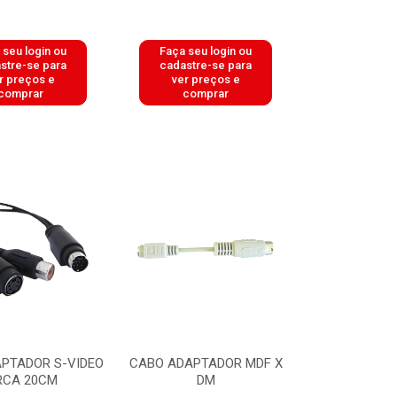
 seu login ou
Faça seu login ou
stre-se para
cadastre-se para
r preços e
ver preços e
comprar
comprar
PTADOR S-VIDEO
CABO ADAPTADOR MDF X
RCA 20CM
DM