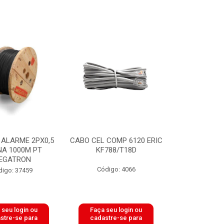
 ALARME 2PX0,5
CABO CEL COMP 6120 ERIC
NA 1000M PT
KF788/T18D
EGATRON
Código: 4066
digo: 37459
 seu login ou
Faça seu login ou
stre-se para
cadastre-se para