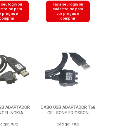
 seu login ou
Faça seu login ou
stre-se para
cadastre-se para
r preços e
ver preços e
comprar
comprar
SB ADAPTADOR
CABO USB ADAPTADOR T68
 CEL NOKIA
CEL SONY ERICSSON
digo: 7072
Código: 7102