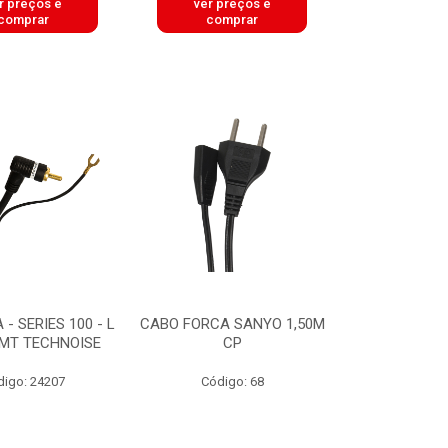
r preços e
ver preços e
comprar
comprar
- SERIES 100 - L
CABO FORCA SANYO 1,50M
 MT TECHNOISE
CP
digo: 24207
Código: 68