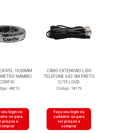
EXIVEL 10,00MM
CABO EXTENSAO LISO
 METRO NAMBEI
TELEFONE 6X2 5M PRETO
CORFIO
C/10 LOUD
digo: 48215
Código: 18179
 seu login ou
Faça seu login ou
stre-se para
cadastre-se para
r preços e
ver preços e
comprar
comprar