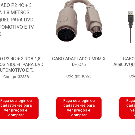
O P2 4C + 3 RCA 1,8
CABO ADAPTADOR MDM X
CABO
OS NIQUEL PARA DVD
DF C/5
A0800VQUS
UTOMOTIVO E T...
Código: 10923
Có
Código: 32338
Faça seu login ou
Faça seu login ou
Faça
cadastre-se para
cadastre-se para
cada
ver preços e
ver preços e
ve
comprar
comprar