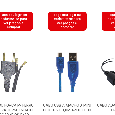
Faça seu login ou
Faça seu login ou
Faça
cadastre-se para
cadastre-se para
cada
ver preços e
ver preços e
ve
comprar
comprar
O FORCA P/ FERRO
CABO USB A MACHO X MINI
CABO ADA
UVA TERM. ENCAIXE
USB 5P 2.0 1,8M AZUL LOUD
X 