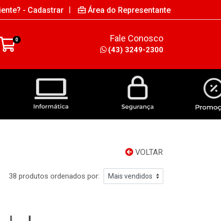
|
iente? - Cadastrar
Área do Representante
Fale Conosco
0
(43) 3249-2300
INFORMÁTICA
SEGURANÇA
VOLTAR
38 produtos ordenados por: