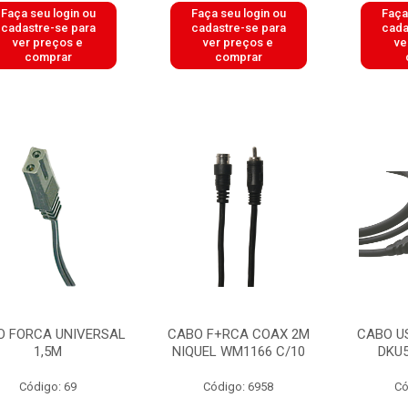
Faça seu login ou
Faça seu login ou
Faça
cadastre-se para
cadastre-se para
cada
ver preços e
ver preços e
ve
comprar
comprar
O FORCA UNIVERSAL
CABO F+RCA COAX 2M
CABO U
1,5M
NIQUEL WM1166 C/10
DKU5
Código: 69
Código: 6958
Có