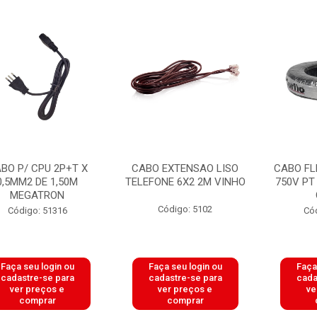
BO P/ CPU 2P+T X
CABO EXTENSAO LISO
CABO FL
0,5MM2 DE 1,50M
TELEFONE 6X2 2M VINHO
750V PT
MEGATRON
Código: 5102
Código: 51316
Có
Faça seu login ou
Faça seu login ou
Faça
cadastre-se para
cadastre-se para
cada
ver preços e
ver preços e
ve
comprar
comprar