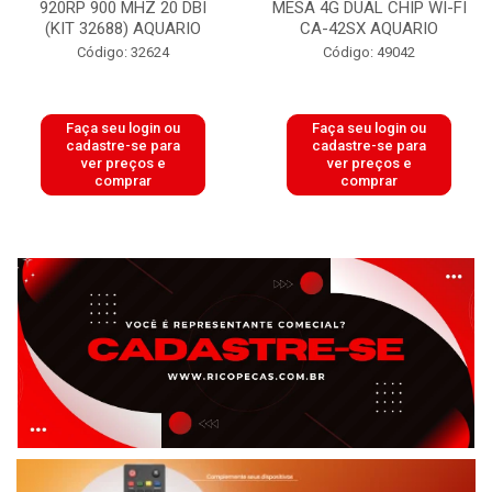
920RP 900 MHZ 20 DBI
MESA 4G DUAL CHIP WI-FI
(KIT 32688) AQUARIO
CA-42SX AQUARIO
Código: 32624
Código: 49042
Faça seu login ou
Faça seu login ou
cadastre-se para
cadastre-se para
ver preços e
ver preços e
comprar
comprar