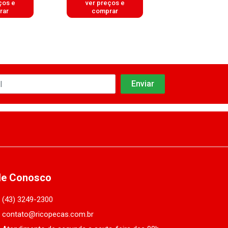
ços e
ver preços e
ver preços
rar
comprar
comprar
le Conosco
(43) 3249-2300
contato@ricopecas.com.br