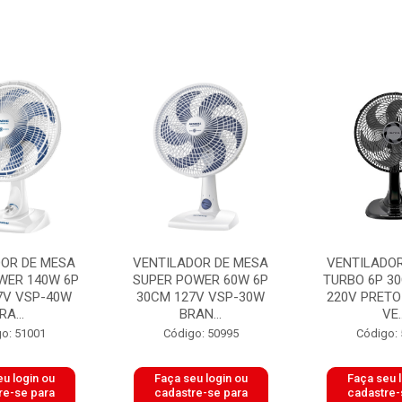
DOR DE MESA
VENTILADOR DE MESA
VENTILADOR
WER 140W 6P
SUPER POWER 60W 6P
TURBO 6P 3
7V VSP-40W
30CM 127V VSP-30W
220V PRETO
RA...
BRAN...
VE..
o: 51001
Código: 50995
Código:
u login ou
Faça seu login ou
Faça seu 
re-se para
cadastre-se para
cadastre-