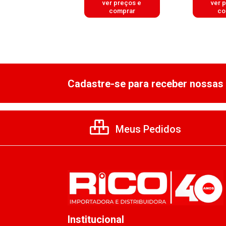
er preços e
ver preços e
ver 
comprar
comprar
co
Cadastre-se para receber nossas 
Meus Pedidos
Institucional