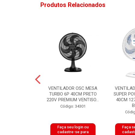
Produtos Relacionados
ADOR DE PAREDE
VENTILADOR OSC MESA
VENTILA
0CM 6P FALCON
TURBO 6P 40CM PRETO
SUPER PO
W BIVOLT PRET...
220V PREMIUM VENTISO...
40CM 12
B
digo: 51092
Código: 34301
Códig
 seu login ou
Faça seu login ou
Faça se
astre-se para
cadastre-se para
cadast