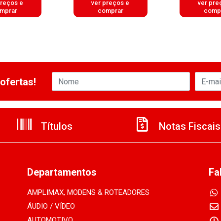
preços e
ver preços e
ver pre
mprar
comprar
comp
ofertas!
Títulos
Notas Fiscais
Departamentos
Fa
AMPLIMAX, MODENS & ROTEADORES
ÁUDIO / VÍDEO
AUTOMOTIVO