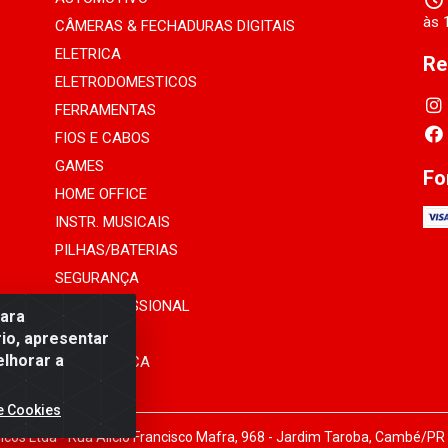
às 
CÂMERAS & FECHADURAS DIGITAIS
ELETRICA
Re
ELETRODOMESTICOS
FERRAMENTAS
FIOS E CABOS
GAMES
Fo
HOME OFFICE
INSTR. MUSICAIS
PILHAS/BATERIAS
SEGURANÇA
SOM PROFISSIONAL
para
TELEFONIA
io, apresentar
elhorar a
INFORMÁTICA
e Cookies
cos Ltda - Rua Alicio Francisco Mafra, 968 - Jardim Taroba, Cambé/PR