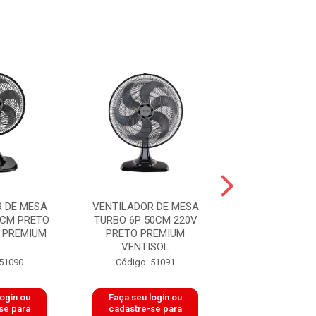
 DE MESA
VENTILADOR DE MESA
VENTILADOR DE
0CM PRETO
TURBO 6P 50CM 220V
OSC 60CM 6P 
 PREMIUM
PRETO PREMIUM
ACO 230W BIVOLT
.
VENTISOL
Código: 51
 51090
Código: 51091
login ou
Faça seu login ou
Faça seu log
se para
cadastre-se para
cadastre-se 