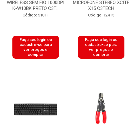
WIRELESS SEM FIO 1000DPI
MICROFONE STEREO XCITE
K-W10BK PRETO C3T...
X15 C3TECH
Código: 51011
Código: 12415
Faça seu login ou
Faça seu login ou
cadastre-se para
cadastre-se para
ver preços e
ver preços e
comprar
comprar