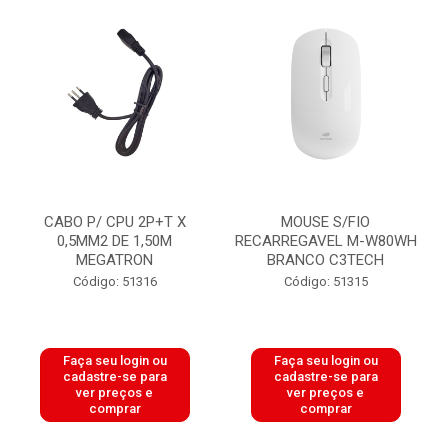
CABO P/ CPU 2P+T X
MOUSE S/FIO
0,5MM2 DE 1,50M
RECARREGAVEL M-W80WH
MEGATRON
BRANCO C3TECH
Código: 51316
Código: 51315
Faça seu login ou
Faça seu login ou
cadastre-se para
cadastre-se para
ver preços e
ver preços e
comprar
comprar