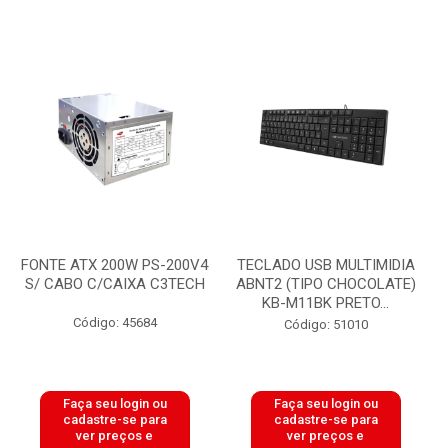
FONTE ATX 200W PS-200V4
TECLADO USB MULTIMIDIA
S/ CABO C/CAIXA C3TECH
ABNT2 (TIPO CHOCOLATE)
KB-M11BK PRETO...
Código: 45684
Código: 51010
Faça seu login ou
Faça seu login ou
cadastre-se para
cadastre-se para
ver preços e
ver preços e