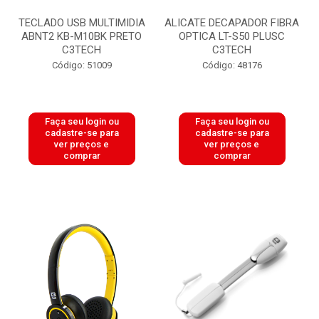
TECLADO USB MULTIMIDIA
ALICATE DECAPADOR FIBRA
ABNT2 KB-M10BK PRETO
OPTICA LT-S50 PLUSC
C3TECH
C3TECH
Código: 51009
Código: 48176
Faça seu login ou
Faça seu login ou
cadastre-se para
cadastre-se para
ver preços e
ver preços e
comprar
comprar