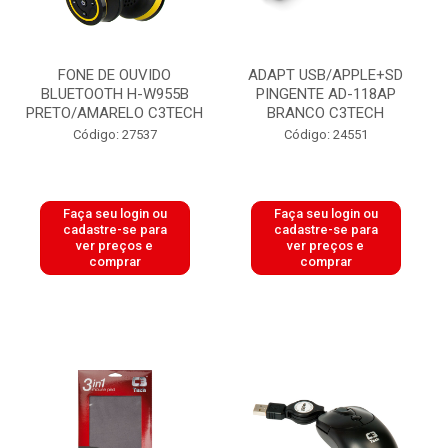
FONE DE OUVIDO
ADAPT USB/APPLE+SD
BLUETOOTH H-W955B
PINGENTE AD-118AP
PRETO/AMARELO C3TECH
BRANCO C3TECH
Código: 27537
Código: 24551
Faça seu login ou
Faça seu login ou
cadastre-se para
cadastre-se para
ver preços e
ver preços e
comprar
comprar