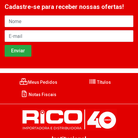
Cadastre-se para receber nossas ofertas!
Meus Pedidos
Títulos
Notas Fiscais