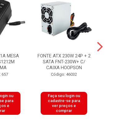
 1A MESA
FONTE ATX 230W 24P + 2
FONTE CHAV. 3
S1212M
SATA FNT-230W+ C/
CTO+ CH3051P
AMA
CAIXA HOOPSON
Código: 18
: 657
Código: 46032
login ou
Faça seu login ou
Faça seu log
se para
cadastre-se para
cadastre-se 
ços e
ver preços e
ver preços
rar
comprar
comprar