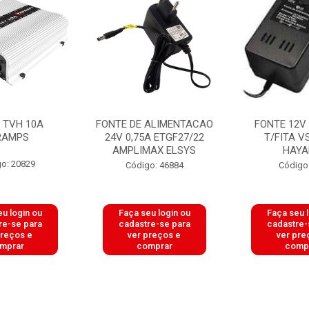
 TVH 10A
FONTE DE ALIMENTACAO
FONTE 12V
RAMPS
24V 0,75A ETGF27/22
T/FITA V
AMPLIMAX ELSYS
HAY
o: 20829
Código: 46884
Código
u login ou
Faça seu login ou
Faça seu 
re-se para
cadastre-se para
cadastre-
preços e
ver preços e
ver pre
mprar
comprar
comp