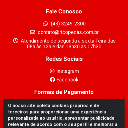
Fale Conosco
(43) 3249-2300
contato@ricopecas.com.br
Atendimento de segunda a sexta-feira das
08h às 12h e das 13h30 às 17h30
Redes Sociais
Instagram
Facebook
Formas de Pagamento
O nosso site coleta cookies próprios e de
terceiros para proporcionar uma experiência
personalizada ao usuário, apresentar publicidade
relevante de acordo com o seu perfil e melhorar a
Ricopeças Comércio de componentes Eletrônicos Ltda -