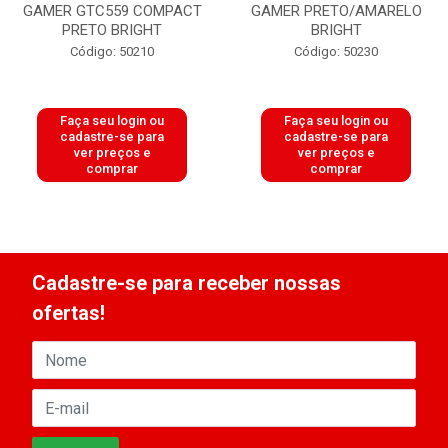
GAMER GTC559 COMPACT
GAMER PRETO/AMARELO
PRETO BRIGHT
BRIGHT
Código: 50210
Código: 50230
Faça seu login ou
Faça seu login ou
cadastre-se para
cadastre-se para
ver preços e
ver preços e
comprar
comprar
Cadastre-se para receber nossas
ofertas!