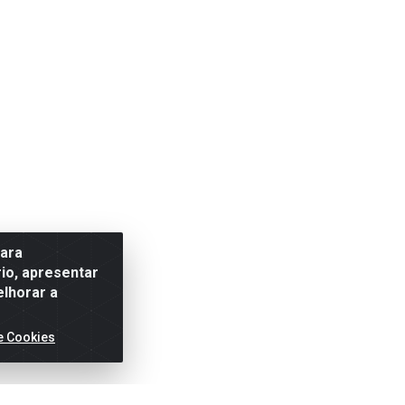
para
io, apresentar
elhorar a
e Cookies