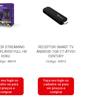
OR STREAMING
RECEPTOR SMART TV
PLAYER FULL HD
ANDROID 1GB CT-ATV01
ROKU
CENTURY
digo: 48419
Código: 50913
 seu login ou
Faça seu login ou
stre-se para
cadastre-se para
r preços e
ver preços e
comprar
comprar