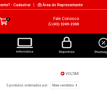
|
iente? - Cadastrar
Área do Representante
Fale Conosco
0
(43) 3249-2300
INFORMÁTICA
SEGURANÇA
VOLTAR
5 produtos ordenados por: