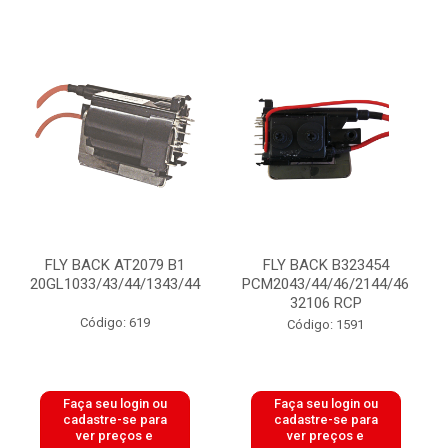
FLY BACK AT2079 B1
FLY BACK B323454
20GL1033/43/44/1343/44
PCM2043/44/46/2144/46
32106 RCP
Código: 619
Código: 1591
Faça seu login ou
Faça seu login ou
cadastre-se para
cadastre-se para
ver preços e
ver preços e