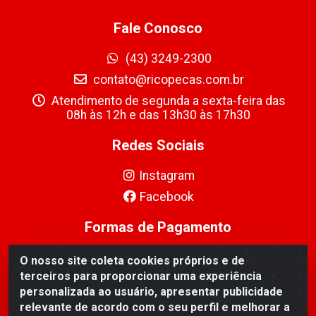
Fale Conosco
(43) 3249-2300
contato@ricopecas.com.br
Atendimento de segunda a sexta-feira das
08h às 12h e das 13h30 às 17h30
Redes Sociais
Instagram
Facebook
Formas de Pagamento
O nosso site coleta cookies próprios e de
terceiros para proporcionar uma experiência
personalizada ao usuário, apresentar publicidade
relevante de acordo com o seu perfil e melhorar a
Ricopeças Comércio de componentes Eletrônicos Ltda -