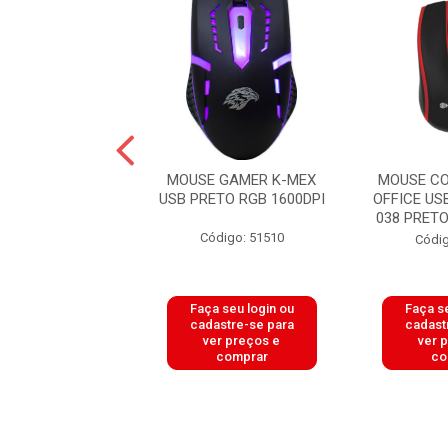
COM FIO OPTICO
MOUSE GAMER K-MEX
MOUSE CO
200DPI MO1311
USB PRETO RGB 1600DPI
OFFICE US
ETO SUMAY
038 PRETO
Código: 51510
digo: 51447
Códig
 seu login ou
Faça seu login ou
Faça se
astre-se para
cadastre-se para
cadast
er preços e
ver preços e
ver 
comprar
comprar
co