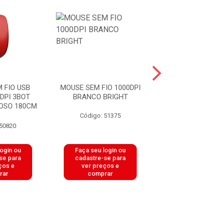
 FIO USB
MOUSE SEM FIO 1000DPI
MOUSE COM FIO
DPI 3BOT
BRANCO BRIGHT
USB 1200DPI 
IOSO 180CM
PRETO SU
Código: 51375
Código: 51
 50820
login ou
Faça seu login ou
Faça seu log
se para
cadastre-se para
cadastre-se 
ços e
ver preços e
ver preços
rar
comprar
comprar