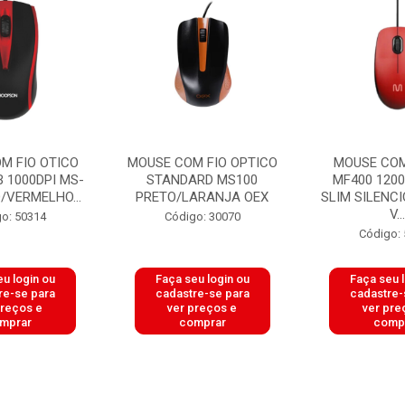
M FIO OTICO
MOUSE COM FIO OPTICO
MOUSE COM
B 1000DPI MS-
STANDARD MS100
MF400 1200
/VERMELHO...
PRETO/LARANJA OEX
SLIM SILENC
V...
o: 50314
Código: 30070
Código:
u login ou
Faça seu login ou
Faça seu 
re-se para
cadastre-se para
cadastre-
preços e
ver preços e
ver pre
mprar
comprar
comp