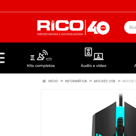
DEPARTAMENTOS
ÁUDIO / VÍDEO
KIT COMPLETO - ANTENAS RECEPTORES LNBF
INÍCIO
INFORMÁTICA
MOUSES USB
MOUSE 