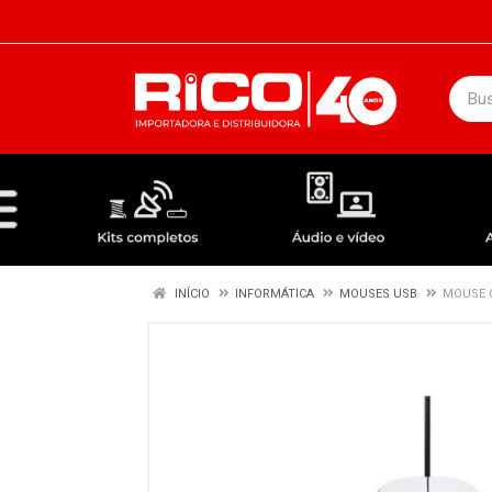
DEPARTAMENTOS
ÁUDIO / VÍDEO
KIT COMPLETO - ANTENAS RECEPTORES LNBF
INÍCIO
INFORMÁTICA
MOUSES USB
MOUSE C