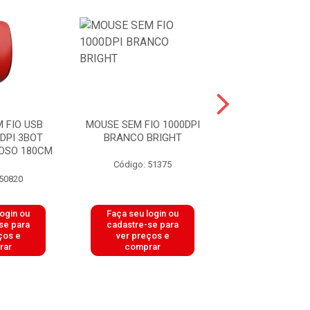
 FIO USB
MOUSE SEM FIO 1000DPI
MOUSE COM FIO
DPI 3BOT
BRANCO BRIGHT
USB 1200DPI 
IOSO 180CM
PRETO SU
Código: 51375
Código: 51
 50820
login ou
Faça seu login ou
Faça seu log
se para
cadastre-se para
cadastre-se 
ços e
ver preços e
ver preços
rar
comprar
comprar