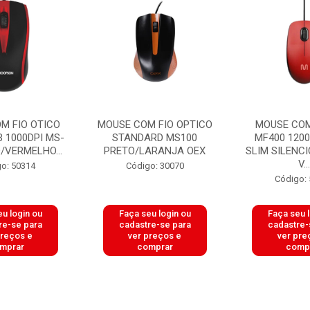
M FIO OTICO
MOUSE COM FIO OPTICO
MOUSE COM
B 1000DPI MS-
STANDARD MS100
MF400 1200
/VERMELHO...
PRETO/LARANJA OEX
SLIM SILENC
V...
o: 50314
Código: 30070
Código:
u login ou
Faça seu login ou
Faça seu 
re-se para
cadastre-se para
cadastre-
preços e
ver preços e
ver pre
mprar
comprar
comp