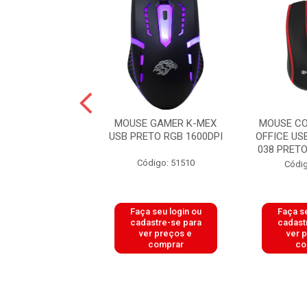
COM FIO OPTICO
MOUSE GAMER K-MEX
MOUSE CO
200DPI MO1311
USB PRETO RGB 1600DPI
OFFICE US
ETO SUMAY
038 PRETO
Código: 51510
digo: 51447
Códig
 seu login ou
Faça seu login ou
Faça se
astre-se para
cadastre-se para
cadast
er preços e
ver preços e
ver 
comprar
comprar
co