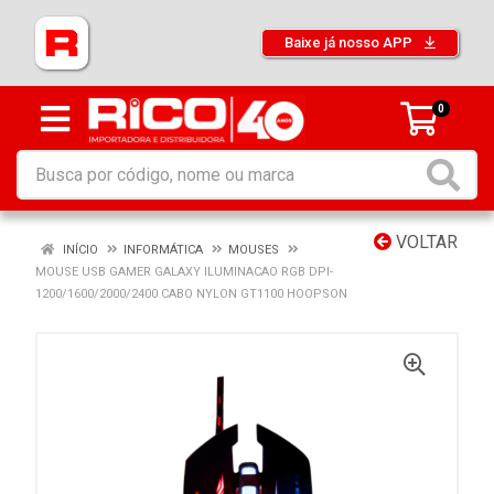
Baixe já nosso APP
0
VOLTAR
INÍCIO
INFORMÁTICA
MOUSES
MOUSE USB GAMER GALAXY ILUMINACAO RGB DPI-
1200/1600/2000/2400 CABO NYLON GT1100 HOOPSON