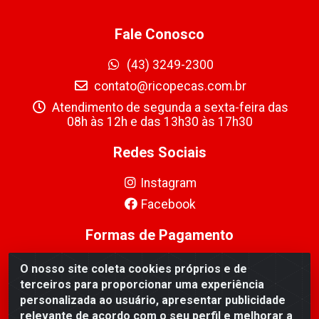
Fale Conosco
(43) 3249-2300
contato@ricopecas.com.br
Atendimento de segunda a sexta-feira das
08h às 12h e das 13h30 às 17h30
Redes Sociais
Instagram
Facebook
Formas de Pagamento
O nosso site coleta cookies próprios e de
terceiros para proporcionar uma experiência
personalizada ao usuário, apresentar publicidade
relevante de acordo com o seu perfil e melhorar a
Ricopeças Comércio de componentes Eletrônicos Ltda -