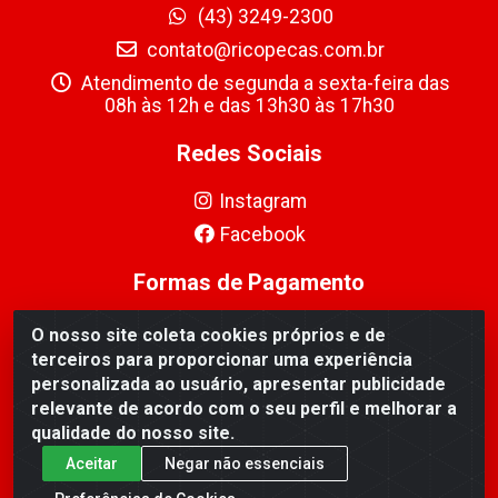
(43) 3249-2300
contato@ricopecas.com.br
Atendimento de segunda a sexta-feira das
08h às 12h e das 13h30 às 17h30
Redes Sociais
Instagram
Facebook
Formas de Pagamento
O nosso site coleta cookies próprios e de
terceiros para proporcionar uma experiência
personalizada ao usuário, apresentar publicidade
relevante de acordo com o seu perfil e melhorar a
Ricopeças Comércio de componentes Eletrônicos Ltda -
qualidade do nosso site.
Rua Alicio Francisco Mafra, 968 - Jardim Taroba,
Cambé/PR - CEP 86.191-390 - CNPJ 06.241.208/0001-
Aceitar
Negar não essenciais
89