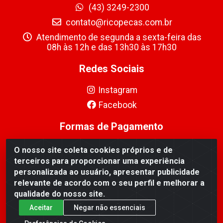
(43) 3249-2300
contato@ricopecas.com.br
Atendimento de segunda a sexta-feira das
08h às 12h e das 13h30 às 17h30
Redes Sociais
Instagram
Facebook
Formas de Pagamento
O nosso site coleta cookies próprios e de
terceiros para proporcionar uma experiência
personalizada ao usuário, apresentar publicidade
relevante de acordo com o seu perfil e melhorar a
Ricopeças Comércio de componentes Eletrônicos Ltda -
qualidade do nosso site.
Rua Alicio Francisco Mafra, 968 - Jardim Taroba,
Cambé/PR - CEP 86.191-390 - CNPJ 06.241.208/0001-
Aceitar
Negar não essenciais
89