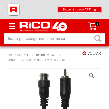
Baixe já nosso APP
0
VOLTAR
INÍCIO
FIOS E CABOS
CABO
CABO F+RCA COAX 2M NIQUEL WM1166 C/10