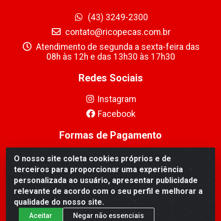
(43) 3249-2300
contato@ricopecas.com.br
Atendimento de segunda a sexta-feira das
08h às 12h e das 13h30 às 17h30
Redes Sociais
Instagram
Facebook
Formas de Pagamento
O nosso site coleta cookies próprios e de
terceiros para proporcionar uma experiência
personalizada ao usuário, apresentar publicidade
relevante de acordo com o seu perfil e melhorar a
Ricopeças Comércio de componentes Eletrônicos Ltda -
qualidade do nosso site.
Rua Alicio Francisco Mafra, 968 - Jardim Taroba,
Cambé/PR - CEP 86.191-390 - CNPJ 06.241.208/0001-
Aceitar
Negar não essenciais