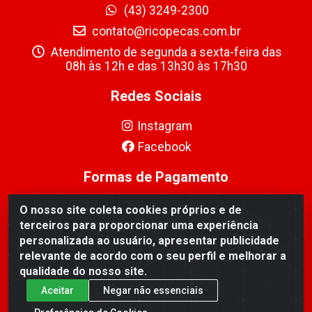
(43) 3249-2300
contato@ricopecas.com.br
Atendimento de segunda a sexta-feira das
08h às 12h e das 13h30 às 17h30
Redes Sociais
Instagram
Facebook
Formas de Pagamento
O nosso site coleta cookies próprios e de
terceiros para proporcionar uma experiência
personalizada ao usuário, apresentar publicidade
relevante de acordo com o seu perfil e melhorar a
Ricopeças Comércio de componentes Eletrônicos Ltda -
qualidade do nosso site.
Rua Alicio Francisco Mafra, 968 - Jardim Taroba,
Cambé/PR - CEP 86.191-390 - CNPJ 06.241.208/0001-
Aceitar
Negar não essenciais
89