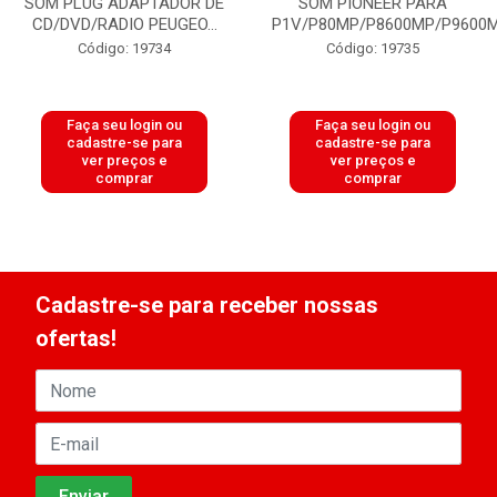
SOM PLUG ADAPTADOR DE
SOM PIONEER PARA
CD/DVD/RADIO PEUGEO...
P1V/P80MP/P8600MP/P9600M.
Código: 19734
Código: 19735
Faça seu login ou
Faça seu login ou
cadastre-se para
cadastre-se para
ver preços e
ver preços e
comprar
comprar
Cadastre-se para receber nossas
ofertas!