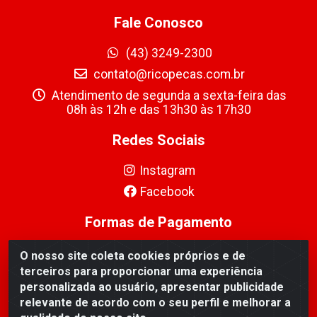
Fale Conosco
(43) 3249-2300
contato@ricopecas.com.br
Atendimento de segunda a sexta-feira das
08h às 12h e das 13h30 às 17h30
Redes Sociais
Instagram
Facebook
Formas de Pagamento
O nosso site coleta cookies próprios e de
terceiros para proporcionar uma experiência
personalizada ao usuário, apresentar publicidade
relevante de acordo com o seu perfil e melhorar a
Ricopeças Comércio de componentes Eletrônicos Ltda -