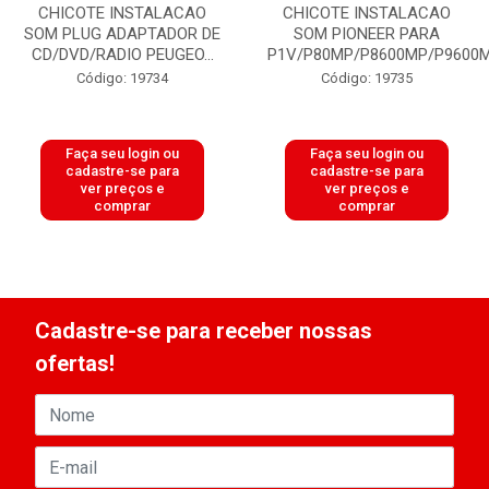
CHICOTE INSTALACAO
CHICOTE INSTALACAO
SOM PLUG ADAPTADOR DE
SOM PIONEER PARA
CD/DVD/RADIO PEUGEO...
P1V/P80MP/P8600MP/P9600M.
Código: 19734
Código: 19735
Faça seu login ou
Faça seu login ou
cadastre-se para
cadastre-se para
ver preços e
ver preços e
comprar
comprar
Cadastre-se para receber nossas
ofertas!