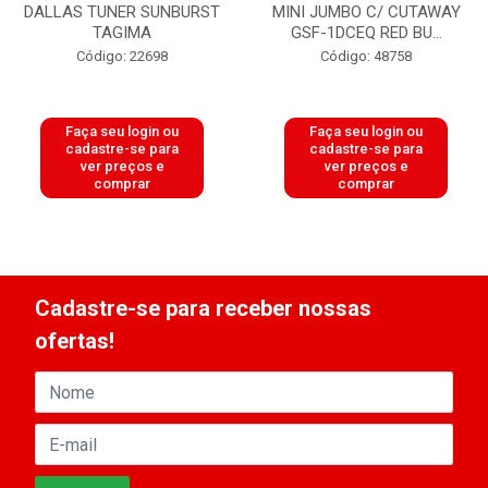
DALLAS TUNER SUNBURST
MINI JUMBO C/ CUTAWAY
TAGIMA
GSF-1DCEQ RED BU...
Código: 22698
Código: 48758
Faça seu login ou
Faça seu login ou
cadastre-se para
cadastre-se para
ver preços e
ver preços e
comprar
comprar
Cadastre-se para receber nossas
ofertas!