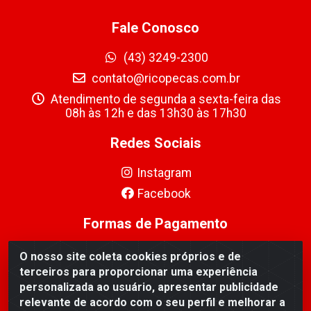
Fale Conosco
(43) 3249-2300
contato@ricopecas.com.br
Atendimento de segunda a sexta-feira das
08h às 12h e das 13h30 às 17h30
Redes Sociais
Instagram
Facebook
Formas de Pagamento
O nosso site coleta cookies próprios e de
terceiros para proporcionar uma experiência
personalizada ao usuário, apresentar publicidade
relevante de acordo com o seu perfil e melhorar a
Ricopeças Comércio de componentes Eletrônicos Ltda -