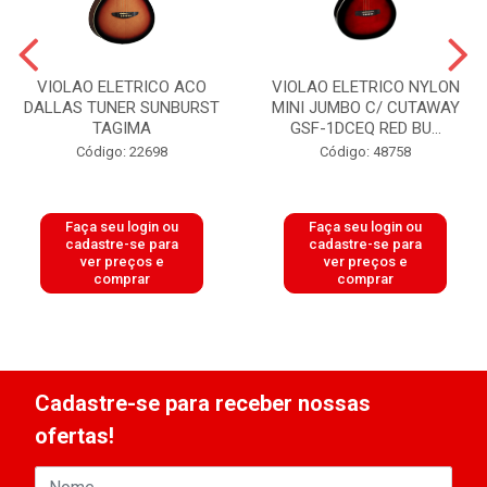
VIOLAO ELETRICO ACO
VIOLAO ELETRICO NYLON
DALLAS TUNER SUNBURST
MINI JUMBO C/ CUTAWAY
TAGIMA
GSF-1DCEQ RED BU...
Código: 22698
Código: 48758
Faça seu login ou
Faça seu login ou
cadastre-se para
cadastre-se para
ver preços e
ver preços e
comprar
comprar
Cadastre-se para receber nossas
ofertas!