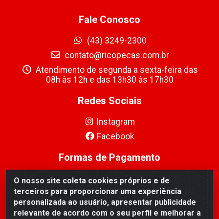
Fale Conosco
(43) 3249-2300
contato@ricopecas.com.br
Atendimento de segunda a sexta-feira das
08h às 12h e das 13h30 às 17h30
Redes Sociais
Instagram
Facebook
Formas de Pagamento
O nosso site coleta cookies próprios e de
terceiros para proporcionar uma experiência
personalizada ao usuário, apresentar publicidade
relevante de acordo com o seu perfil e melhorar a
Ricopeças Comércio de componentes Eletrônicos Ltda -