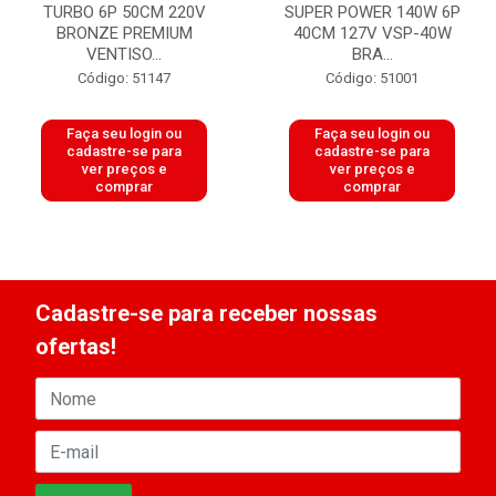
TURBO 6P 50CM 220V
SUPER POWER 140W 6P
BRONZE PREMIUM
40CM 127V VSP-40W
VENTISO...
BRA...
Código: 51147
Código: 51001
Faça seu login ou
Faça seu login ou
cadastre-se para
cadastre-se para
ver preços e
ver preços e
comprar
comprar
Cadastre-se para receber nossas
ofertas!