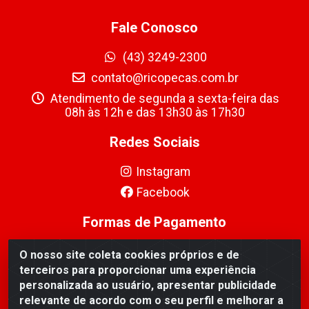
Fale Conosco
(43) 3249-2300
contato@ricopecas.com.br
Atendimento de segunda a sexta-feira das
08h às 12h e das 13h30 às 17h30
Redes Sociais
Instagram
Facebook
Formas de Pagamento
O nosso site coleta cookies próprios e de
terceiros para proporcionar uma experiência
personalizada ao usuário, apresentar publicidade
relevante de acordo com o seu perfil e melhorar a
Ricopeças Comércio de componentes Eletrônicos Ltda -