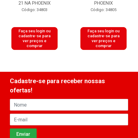
21 NA PHOENIX
PHOENIX
Código: 34803
Código: 34805
Faça seu login ou
Faça seu login ou
cadastre-se para
cadastre-se para
ver preços e
ver preços e
comprar
comprar
Cadastre-se para receber nossas
ofertas!