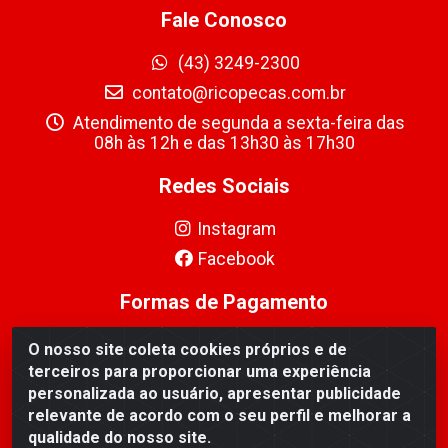
Fale Conosco
(43) 3249-2300
contato@ricopecas.com.br
Atendimento de segunda a sexta-feira das
08h às 12h e das 13h30 às 17h30
Redes Sociais
Instagram
Facebook
Formas de Pagamento
O nosso site coleta cookies próprios e de
terceiros para proporcionar uma experiência
personalizada ao usuário, apresentar publicidade
relevante de acordo com o seu perfil e melhorar a
Ricopeças Comércio de componentes Eletrônicos Ltda -
qualidade do nosso site.
Rua Alicio Francisco Mafra, 968 - Jardim Taroba,