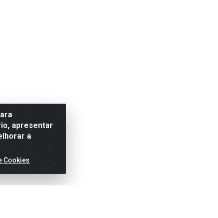
para
io, apresentar
elhorar a
e Cookies