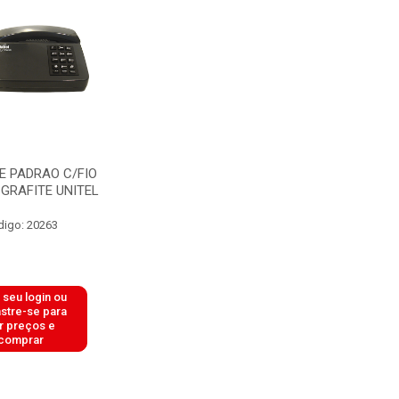
E PADRAO C/FIO
GRAFITE UNITEL
digo: 20263
 seu login ou
stre-se para
r preços e
comprar