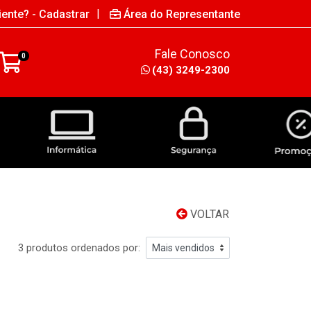
|
iente? - Cadastrar
Área do Representante
Fale Conosco
0
(43) 3249-2300
INFORMÁTICA
SEGURANÇA
VOLTAR
3 produtos ordenados por: