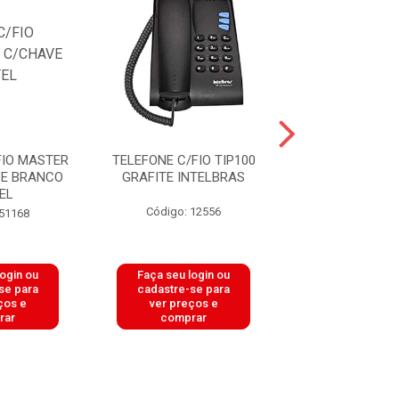
FIO MASTER
TELEFONE C/FIO TIP100
TELEFONE PADR
VE BRANCO
GRAFITE INTELBRAS
S/CHAVE GR
EL
UNITEL
Código: 12556
 51168
Código: 20
login ou
Faça seu login ou
Faça seu log
se para
cadastre-se para
cadastre-se 
ços e
ver preços e
ver preços
rar
comprar
comprar