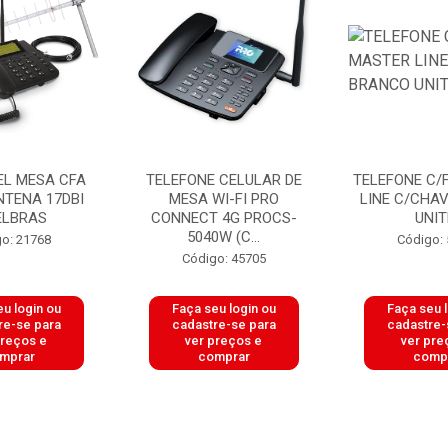
CEL MESA CFA
TELEFONE CELULAR DE
TELEFONE C/
NTENA 17DBI
MESA WI-FI PRO
LINE C/CHA
ELBRAS
CONNECT 4G PROCS-
UNIT
5040W (C...
o: 21768
Código:
Código: 45705
u login ou
Faça seu login ou
Faça seu 
re-se para
cadastre-se para
cadastre-
preços e
ver preços e
ver pre
mprar
comprar
comp