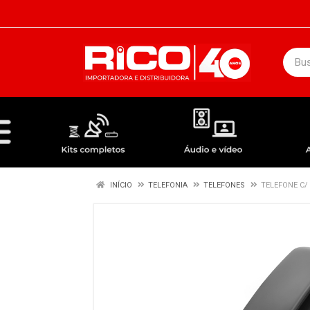
DEPARTAMENTOS
ÁUDIO / VÍDEO
KIT COMPLETO - ANTENAS RECEPTORES LNBF
INÍCIO
TELEFONIA
TELEFONES
TELEFONE C/