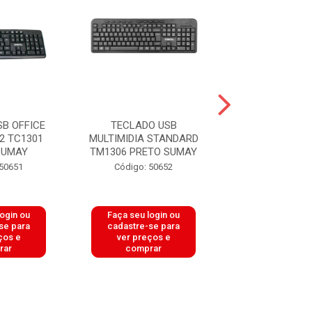
B OFFICE
TECLADO USB
TECLADO INF PS
2 TC1301
MULTIMIDIA STANDARD
SLIM PRETO 
SUMAY
TM1306 PRETO SUMAY
Código: 80
 50651
Código: 50652
login ou
Faça seu login ou
Faça seu log
se para
cadastre-se para
cadastre-se 
ços e
ver preços e
ver preços
rar
comprar
comprar