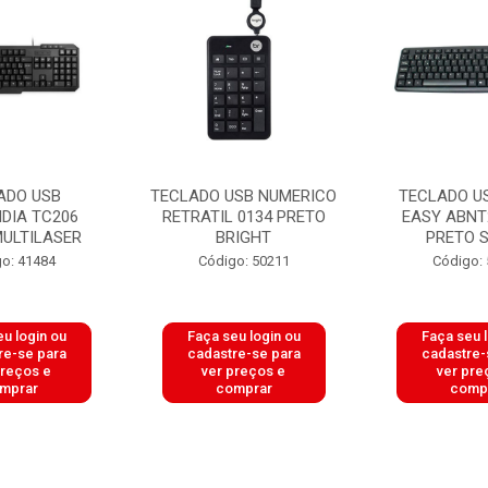
ADO USB
TECLADO USB NUMERICO
TECLADO US
IDIA TC206
RETRATIL 0134 PRETO
EASY ABNT
MULTILASER
BRIGHT
PRETO 
o: 41484
Código: 50211
Código:
u login ou
Faça seu login ou
Faça seu 
re-se para
cadastre-se para
cadastre-
preços e
ver preços e
ver pre
mprar
comprar
comp