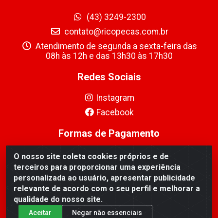
(43) 3249-2300
contato@ricopecas.com.br
Atendimento de segunda a sexta-feira das
08h às 12h e das 13h30 às 17h30
Redes Sociais
Instagram
Facebook
Formas de Pagamento
O nosso site coleta cookies próprios e de
terceiros para proporcionar uma experiência
personalizada ao usuário, apresentar publicidade
relevante de acordo com o seu perfil e melhorar a
Ricopeças Comércio de componentes Eletrônicos Ltda -
qualidade do nosso site.
Rua Alicio Francisco Mafra, 968 - Jardim Taroba,
Cambé/PR - CEP 86.191-390 - CNPJ 06.241.208/0001-
Aceitar
Negar não essenciais