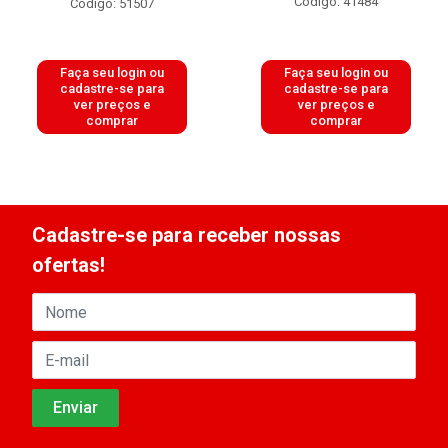
Código: 41484
Código: 51507
Faça seu login ou
Faça seu login ou
cadastre-se para
cadastre-se para
ver preços e
ver preços e
comprar
comprar
Cadastre-se para receber nossas
ofertas!