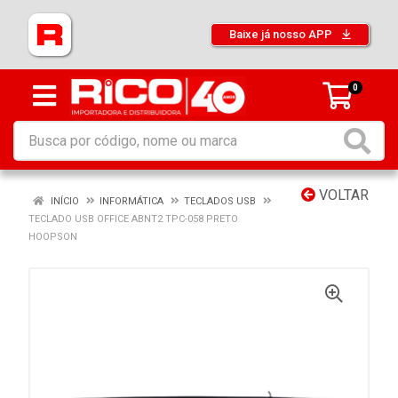
Baixe já nosso APP
0
VOLTAR
INÍCIO
INFORMÁTICA
TECLADOS USB
TECLADO USB OFFICE ABNT2 TPC-058 PRETO
HOOPSON