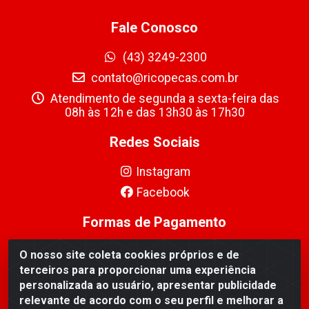
Fale Conosco
(43) 3249-2300
contato@ricopecas.com.br
Atendimento de segunda a sexta-feira das
08h às 12h e das 13h30 às 17h30
Redes Sociais
Instagram
Facebook
Formas de Pagamento
O nosso site coleta cookies próprios e de
terceiros para proporcionar uma experiência
personalizada ao usuário, apresentar publicidade
relevante de acordo com o seu perfil e melhorar a
Ricopeças Comércio de componentes Eletrônicos Ltda -