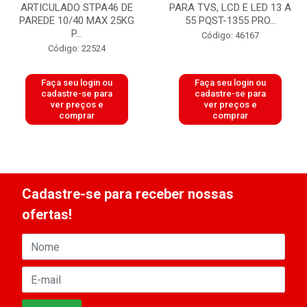
ARTICULADO STPA46 DE
PARA TVS, LCD E LED 13 A
PAREDE 10/40 MAX 25KG
55 PQST-1355 PRO...
P...
Código: 46167
Código: 22524
Faça seu login ou
Faça seu login ou
cadastre-se para
cadastre-se para
ver preços e
ver preços e
comprar
comprar
Cadastre-se para receber nossas
ofertas!