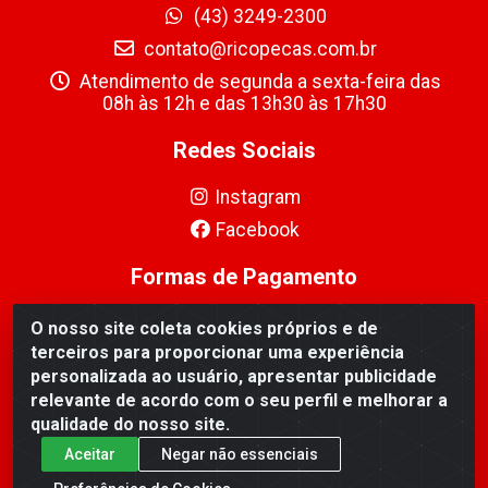
(43) 3249-2300
contato@ricopecas.com.br
Atendimento de segunda a sexta-feira das
08h às 12h e das 13h30 às 17h30
Redes Sociais
Instagram
Facebook
Formas de Pagamento
O nosso site coleta cookies próprios e de
terceiros para proporcionar uma experiência
personalizada ao usuário, apresentar publicidade
relevante de acordo com o seu perfil e melhorar a
Ricopeças Comércio de componentes Eletrônicos Ltda -
qualidade do nosso site.
Rua Alicio Francisco Mafra, 968 - Jardim Taroba,
Cambé/PR - CEP 86.191-390 - CNPJ 06.241.208/0001-
Aceitar
Negar não essenciais
89