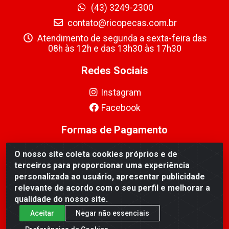
(43) 3249-2300
contato@ricopecas.com.br
Atendimento de segunda a sexta-feira das
08h às 12h e das 13h30 às 17h30
Redes Sociais
Instagram
Facebook
Formas de Pagamento
O nosso site coleta cookies próprios e de
terceiros para proporcionar uma experiência
personalizada ao usuário, apresentar publicidade
relevante de acordo com o seu perfil e melhorar a
Ricopeças Comércio de componentes Eletrônicos Ltda -
qualidade do nosso site.
Rua Alicio Francisco Mafra, 968 - Jardim Taroba,
Cambé/PR - CEP 86.191-390 - CNPJ 06.241.208/0001-
Aceitar
Negar não essenciais
89