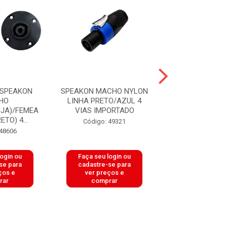
 SPEAKON
SPEAKON MACHO NYLON
SPEAKON MACH
HO
LINHA PRETO/AZUL 4
LINHA PRETO 
JA)/FEMEA
VIAS IMPORTADO
PROF REDO
ETO) 4...
IMPORTAD.
Código: 49321
 48606
Código: 49
login ou
Faça seu login ou
Faça seu log
se para
cadastre-se para
cadastre-se 
ços e
ver preços e
ver preços
rar
comprar
comprar