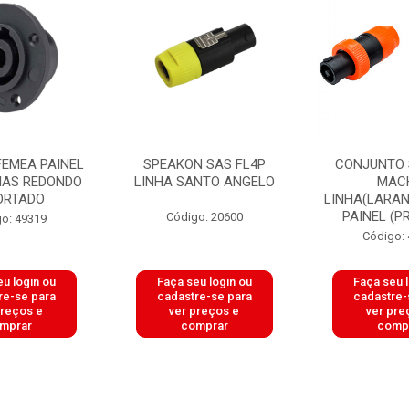
FEMEA PAINEL
SPEAKON SAS FL4P
CONJUNTO
VIAS REDONDO
LINHA SANTO ANGELO
MAC
ORTADO
LINHA(LARAN
PAINEL (PR
Código: 20600
o: 49319
Código:
u login ou
Faça seu login ou
Faça seu 
re-se para
cadastre-se para
cadastre-
preços e
ver preços e
ver pre
mprar
comprar
comp