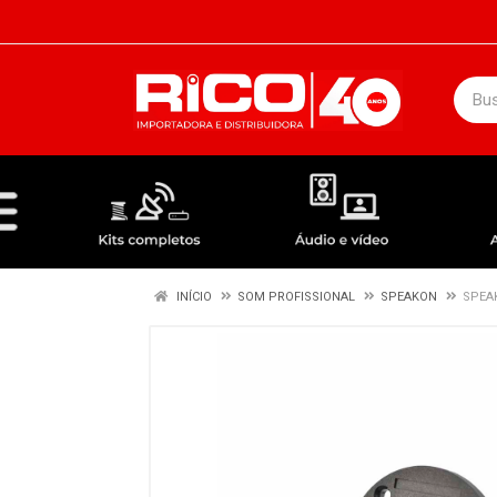
DEPARTAMENTOS
ÁUDIO / VÍDEO
KIT COMPLETO - ANTENAS RECEPTORES LNBF
INÍCIO
SOM PROFISSIONAL
SPEAKON
SPEA