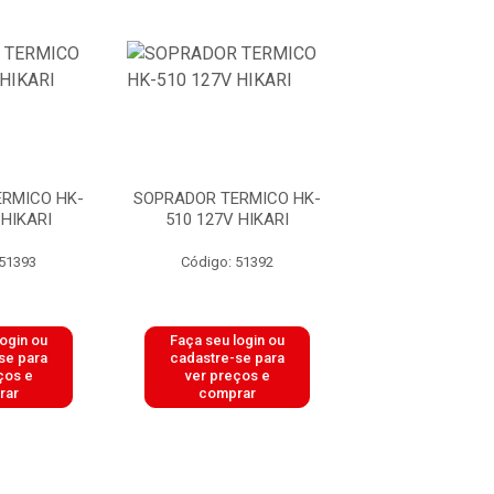
RMICO HK-
SOPRADOR TERMICO HK-
SOPRADOR TERM
 HIKARI
510 127V HIKARI
510 220V HI
 51393
Código: 51392
Código: 51
login ou
Faça seu login ou
Faça seu log
se para
cadastre-se para
cadastre-se 
ços e
ver preços e
ver preços
rar
comprar
comprar