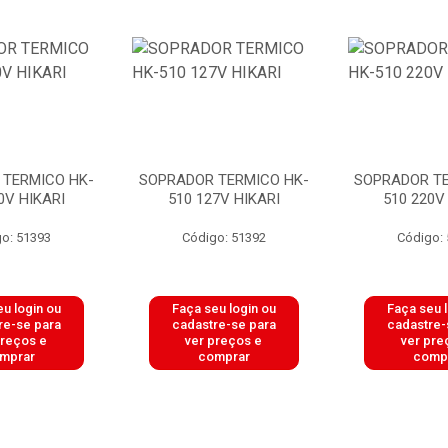
 TERMICO HK-
SOPRADOR TERMICO HK-
SOPRADOR TE
0V HIKARI
510 127V HIKARI
510 220V
o: 51393
Código: 51392
Código:
u login ou
Faça seu login ou
Faça seu 
re-se para
cadastre-se para
cadastre-
preços e
ver preços e
ver pre
mprar
comprar
comp