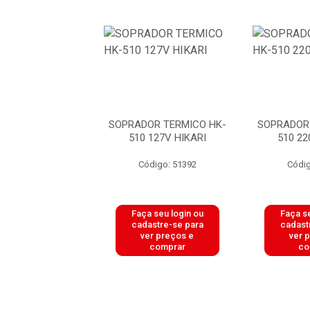
OR TERMICO HK-
SOPRADOR TERMICO HK-
SOPRADOR
 220V HIKARI
510 127V HIKARI
510 22
digo: 51393
Código: 51392
Códig
 seu login ou
Faça seu login ou
Faça se
astre-se para
cadastre-se para
cadast
er preços e
ver preços e
ver 
comprar
comprar
co