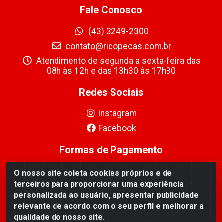
Fale Conosco
(43) 3249-2300
contato@ricopecas.com.br
Atendimento de segunda a sexta-feira das
08h às 12h e das 13h30 às 17h30
Redes Sociais
Instagram
Facebook
Formas de Pagamento
O nosso site coleta cookies próprios e de
terceiros para proporcionar uma experiência
personalizada ao usuário, apresentar publicidade
relevante de acordo com o seu perfil e melhorar a
Ricopeças Comércio de componentes Eletrônicos Ltda -
qualidade do nosso site.
Rua Alicio Francisco Mafra, 968 - Jardim Taroba,