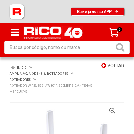
Baixe já nosso APP
0
VOLTAR
INÍCIO
AMPLIMAX, MODENS & ROTEADORES
ROTEADORES
ROTEADOR WIRELESS MW301R 300MBPS 2 ANTENAS
MERCUSYS