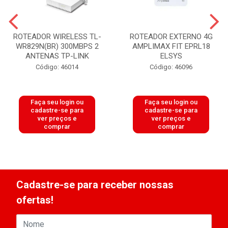
ROTEADOR WIRELESS TL-
ROTEADOR EXTERNO 4G
WR829N(BR) 300MBPS 2
AMPLIMAX FIT EPRL18
ANTENAS TP-LINK
ELSYS
Código: 46014
Código: 46096
Faça seu login ou
Faça seu login ou
cadastre-se para
cadastre-se para
ver preços e
ver preços e
comprar
comprar
Cadastre-se para receber nossas
ofertas!