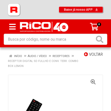
Baixe já nosso APP
0
VOLTAR
INÍCIO
ÁUDIO / VÍDEO
RECEPTORES
RECEPTOR DIGITAL SD FULLHD E CONV. TERR. COMBO
BOX LEMON