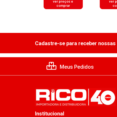
er preços e
ver preços e
ver 
comprar
comprar
co
Cadastre-se para receber nossas 
Meus Pedidos
Institucional