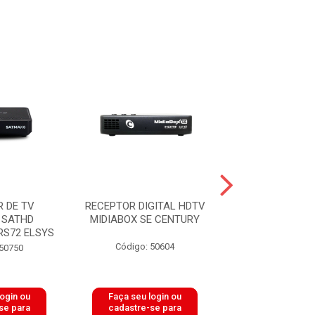
 DE TV
RECEPTOR DIGITAL HDTV
RECEPTOR D
 SATHD
MIDIABOX SE CENTURY
SATELITE S
RS72 ELSYS
SATMAX 5 ETRS
Código: 50604
 50750
Código: 48
login ou
Faça seu login ou
Faça seu log
se para
cadastre-se para
cadastre-se 