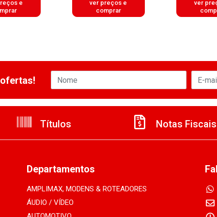
preços e
ver preços e
ver pre
mprar
comprar
comp
ofertas!
Títulos
Notas Fiscais
Departamentos
Fa
AMPLIMAX, MODENS & ROTEADORES
ÁUDIO / VÍDEO
AUTOMOTIVO