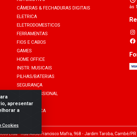
às 
CÂMERAS & FECHADURAS DIGITAIS
ELETRICA
Re
ELETRODOMESTICOS
FERRAMENTAS
FIOS E CABOS
GAMES
Fo
HOME OFFICE
INSTR. MUSICAIS
PILHAS/BATERIAS
SEGURANÇA
SOM PROFISSIONAL
para
TELEFONIA
io, apresentar
elhorar a
INFORMÁTICA
e Cookies
cos Ltda - Rua Alicio Francisco Mafra, 968 - Jardim Taroba, Cambé/PR