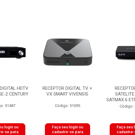
DIGITAL HDTV
RECEPTOR DIGITAL TV +
RECEPTOR
SE-2 CENTURY
VX SMART VIVENSIS
SATELITE
SATMAX 6 ET
o: 51487
Código: 51095
Código:
u login ou
Faça seu login ou
Faça seu 
re-se para
cadastre-se para
cadastre-