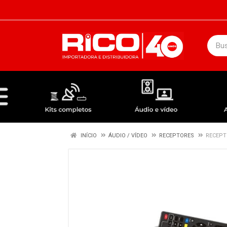
DEPARTAMENTOS
ÁUDIO / VÍDEO
KIT COMPLETO - ANTENAS RECEPTORES LNBF
INÍCIO
ÁUDIO / VÍDEO
RECEPTORES
RECEPT