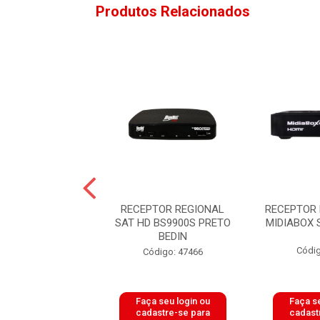
Produtos Relacionados
EPTOR DE TV
RECEPTOR REGIONAL
RECEPTOR 
ELITE SATHD
SAT HD BS9900S PRETO
MIDIABOX 
5 ETRS70 ELSYS
BEDIN
Códig
digo: 48559
Código: 47466
 seu login ou
Faça seu login ou
Faça se
astre-se para
cadastre-se para
cadast