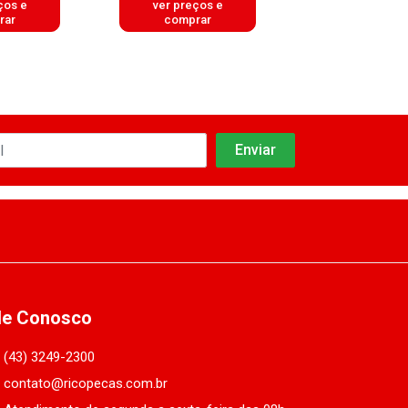
ços e
ver preços e
ver preços
rar
comprar
comprar
le Conosco
(43) 3249-2300
contato@ricopecas.com.br