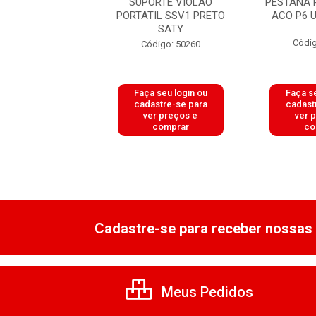
SUPORTE
SUPORTE VIOLAO
PESTANA 
/GUITAR/BAIXO
PORTATIL SSV1 PRETO
ACO P6 
IL MULTI SE102
SATY
ASK
Códig
Código: 50260
digo: 51021
 seu login ou
Faça seu login ou
Faça se
astre-se para
cadastre-se para
cadast
er preços e
ver preços e
ver 
comprar
comprar
co
Cadastre-se para receber nossas 
Meus Pedidos