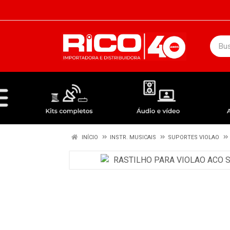
DEPARTAMENTOS
ÁUDIO / VÍDEO
KIT COMPLETO - ANTENAS RECEPTORES LNBF
INÍCIO
INSTR. MUSICAIS
SUPORTES VIOLAO