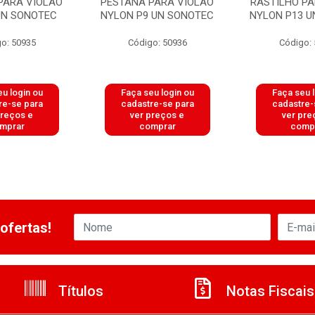
PARA VIOLAO
PESTANA PARA VIOLAO
RASTILHO PA
UN SONOTEC
NYLON P9 UN SONOTEC
NYLON P13 U
o: 50935
Código: 50936
Código:
u login ou
Faça seu login ou
Faça seu 
re-se para
cadastre-se para
cadastre-
preços e
ver preços e
ver pre
mprar
comprar
comp
ofertas!
Títulos
Notas Fiscais