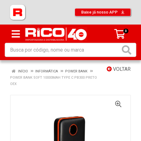
Baixe já nosso APP
0
VOLTAR
INÍCIO
INFORMÁTICA
POWER BANK
POWER BANK SOFT 10000MAH TYPE C PB300 PRETO
OEX